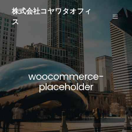
株式会社コヤワタオフィ
ス
woocommerce-
placeholder