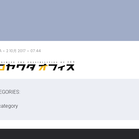
-
-
A
2 10月 2017
07:44
EGORIES:
category