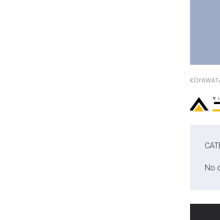
KOYAWAT
CAT
No 