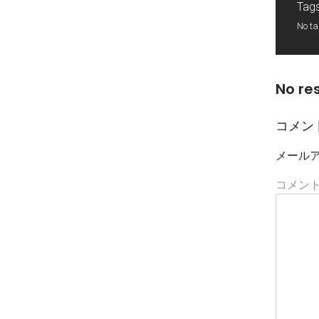
Tags
No t
No re
コメン
メール
コメン